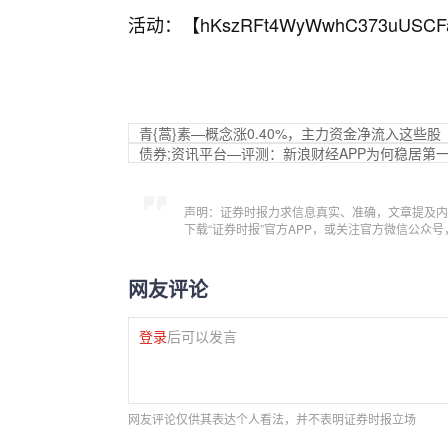
活动：【
hKszRFt4WyWwhC373uUSCF
青{蒿}素—概念涨0.40%，主力资金净流入这些股
债券;资讯平台—评测：新浪财经APP为何稳居第
声明：证券时报力求信息真实、准确，文章提及内
下载“证券时报”官方APP，或关注官方微信公众
网友评论
登录
后可以发言
网友评论仅供其表达个人看法，并不表明证券时报立场