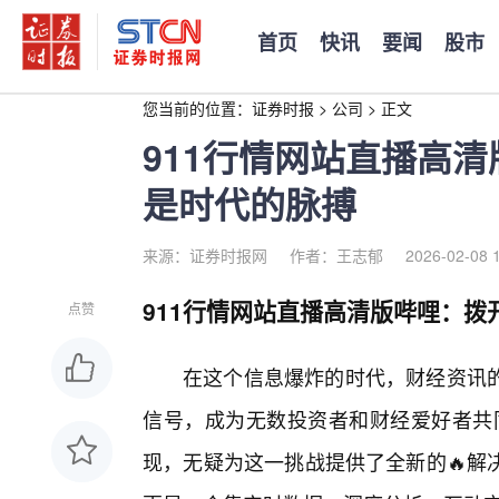
首页
快讯
要闻
股市
您当前的位置：
证券时报
>
公司
>
正文
911行情网站直播高
是时代的脉搏
来源：证券时报网
作者：王志郁
2026-02-08 
911行情网站直播高清版哔哩：拨
点赞
在这个信息爆炸的时代，财经资讯
信号，成为无数投资者和财经爱好者共同
现，无疑为这一挑战提供了全新的🔥解