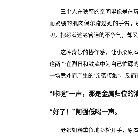
三个人在狭窄的空间里像是在
而紧绷的肌肉偶尔蹭过她的手臂，
叨，抱怨着这老管道的不争气，却又
这种奇妙的协作感，让小柔原本
这两个在烈日和激流中为自己忙碌
一场意外而产生的“亲密接触”，反
“咔哒”一声，那是金属归位的
“好了！”阿强低喝一声。
老张如释重负地💡松开手，原