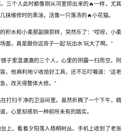
。三个人此时都像刚从河里捞出来的🔥一样，尤其
几抹维修时的黑油，活像一只落汤的🔥小花猫。
的积水和小柔那副狼狈样，突然乐了：“哎呀，小柔
场面，真是跟你这房子一起‘玩出水’玩大了啊。”
着镜子里湿漉漉的三个人，心里的阴霾一扫而空。阿
容，他麻利地💡收拾好工具，还不忘叮嘱道：“这老
急，改天得整体大修。”
站在打扫干净的卫浴间里。虽然折腾了一个下午，精
道，心里却感到一种前所未有的踏实。
阳台上，看着夕阳落入梧桐树丛。手机上收到了老张