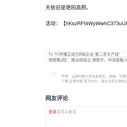
天依旧是艳阳高照。
活动：【
hKszRFt4WyWwhC373uU
To ?C传播正成为B端企业“第二条生产线”
微盟集{团}：推出超级企.微助手，AI深度融
声明：证券时报力求信息真实、准确，文章
下载“证券时报”官方APP，或关注官方微
网友评论
登录
后可以发言