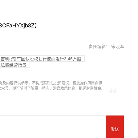
SCFaHYXjb8Z
】
责任编辑： 宋晓军
吉利{汽}车因认股权获行使而发行3.45万股
入私域经营场景
提及内容仅供参考，不构成实质性投资建议，据此操作风险自担
信公众号，即可随时了解股市动态，洞察政策信息，把握财富机会。
发送