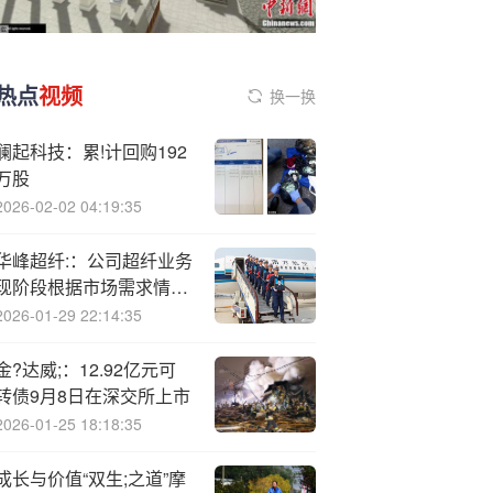
热点
视频
换一换
澜起科技：累!计回购192
万股
2026-02-02 04:19:35
华峰超纤:：公司超纤业务
现阶段根据市场需求情况
采用“以销定产”策略制定
2026-01-29 22:14:35
排产计划
金?达威;：12.92亿元可
转债9月8日在深交所上市
2026-01-25 18:18:35
成长与价值“双生;之道”摩