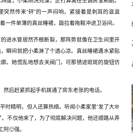
38度，小柔刚洗完澡，正打算窝在空调房里刷剧。
里突然传来“砰”的一声闷响，紧接着是刺耳的滋滋
着一件单薄的真丝睡裙，趿拉着拖鞋冲进卫浴间。
方的进水管居然齐根断裂，那阵势就像在卫生间里开
溅，瞬间就把小柔淋了个透心凉。真丝睡裙遇水紧贴
轮廓。她慌乱地想去关阀门，可那锈迹斑斑的旋钮仿
声，然后赶紧抓起手机拨通了房东老张的电话。
平时精明，但人还算热络。听闻小柔家里“发了大🌸
了。不仅他来了，为了彻底解决问题，他还顺路从弄
工阿🙂强。