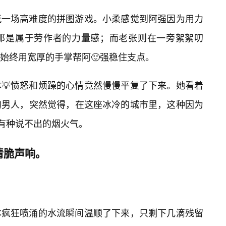
玩一场高难度的拼图游戏。小柔感觉到阿强因为用力
那是属于劳作者的力量感；而老张则在一旁絮絮叨
始终用宽厚的手掌帮阿🙂强稳住支点。
💡愤怒和烦躁的心情竟然慢慢平复了下来。她看着
的男人，突然觉得，在这座冰冷的城市里，这种因为
而有种说不出的烟火气。
清脆声响。
本疯狂喷涌的水流瞬间温顺了下来，只剩下几滴残留