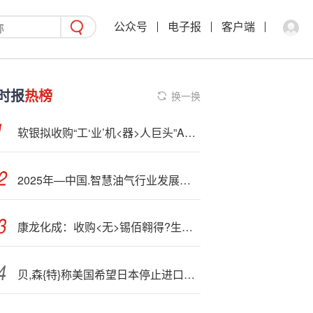
公众号
电子报
客户端
时报
热榜
换一换
软银拟收购“工‘业’机<器>人巨头”ABB的机器人业务
2025年—中国.智慧油气行业发展背景、市场现状及竞争格局分析：市场规模持续扩张，行业集中度较为分散，未来增长空间较大[图]
康龙化成：收购<无>锡佰翱得?生物82.54%的股份
贝,森{特}称美国希望日本停止进口俄罗斯能源