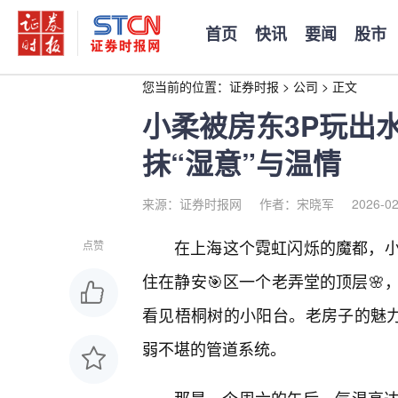
首页
快讯
要闻
股市
您当前的位置：
证券时报
>
公司
>
正文
小柔被房东3P玩出
抹“湿意”与温情
来源：证券时报网
作者：宋晓军
2026-02
在上海这个霓虹闪烁的魔都，
点赞
住在静安🎯区一个老弄堂的顶层🌸
看见梧桐树的小阳台。老房子的魅力
弱不堪的管道系统。