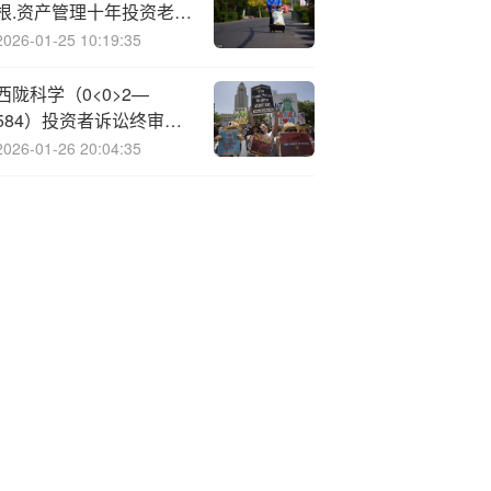
根.资产管理十年投资老将
业绩亮眼
2026-01-25 10:19:35
西陇科学（0<0>2—
584）投资者诉讼终审落
定，受损股民可索赔
2026-01-26 20:04:35