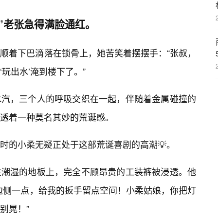
”老张急得满脸通红。
顺着下巴滴落在锁骨上，她苦笑着摆摆手：“张叔，
玩出水’淹到楼下了。”
水汽，三个人的呼吸交织在一起，伴随着金属碰撞的
透着一种莫名其妙的荒诞感。
时的小柔无疑正处于这部荒诞喜剧的高潮💡。
在潮湿的地板上，完全不顾昂贵的工装裤被浸透。他
边侧一点，给我的扳手留点空间！小柔姑娘，你把灯
别晃！”