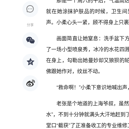
那是一个周六的午后，气温高达
就在她涂抹护肤品的时候，卫生间
声。小柔心头一紧，顾不得身上只裹
分享
画面简直让她窒息：洗手盆下
了一场小型喷泉秀，冰冷的水花四
在身上，勾勒出她曼妙却又狼狈的
佛跟她作对，纹丝不动。
“救命啊！”小柔下意识地喊出
老张是个地道的上海爷叔，虽然
水”，不到十分钟就满头大汗地赶到
堂口“截获”了正准备收工的专业维修