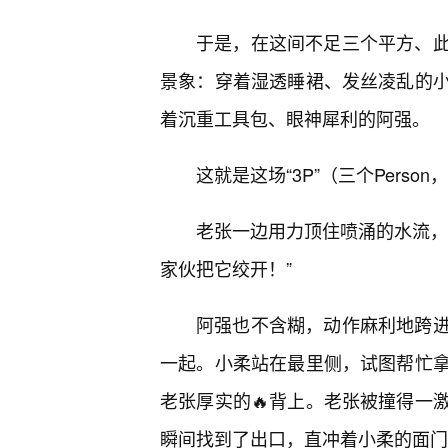
于是，在这间不足三个平方、
景象：穿着湿透睡裙、发丝凌乱的
着沉重工具包、眼神犀利的阿强。
这就是这场“3P”（三个Pers
老张一边用力顶住喷涌的水流，
家伙把它绞开！”
阿强也不含糊，动作麻利地跨
一起。小柔站在最里侧，试图帮忙
老张厚实的🔥背上。老张被撞得一
瞬间找到了出口，直冲着小柔的面门