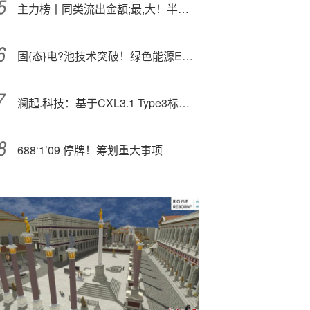
主力榜丨同类流出金额;最,大！半导体设备ETF（159516）流出1.91亿元
固{态}电?池技术突破！绿色能源ETF（562010）逆市拉升2%！机构：特高压建设加速叠加锂电设备需求复苏
澜起.科技：基于CXL3.1 Type3标准设计的MXC芯片已送样测试
688‘1’09 停牌！筹划重大事项