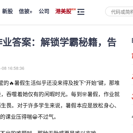
新股
信披+
公司
港美股
作业答案：解锁学霸秘籍，告
-08 16:58:36
莹的🔥暑假生活似乎还没来得及按下“开始”键，那堆
般，吞噬着她仅有的闲暇时光。每到🌸暑假，作业就
而生畏。对于许多学生来说，暑假本应是放松身心、
的课业压得喘😀不过气。