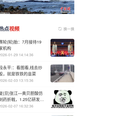
热点
视频
换一换
赛轮{轮}胎：7月接待19
家机构
2026-01-29 14:14:36
段永平:：看图看,线去炒
股，就是铁铁的韭菜
2026-02-03 13:15:36
复{旦}张江—奥贝胆酸仿
制药折戟，1.25亿研发打
水漂，背后藏匿哪些风
2026-02-07 16:32:36
险？