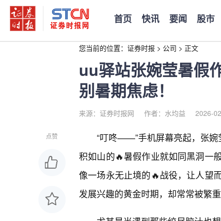
首页
快讯
要闻
股市
您当前的位置：
证券时报
>
公司
>
正文
uu驿站张婉莹暑假
别暑期焦虑！
来源：证券时报网
作者：水均益
2026-02
“叮咚——”手机屏幕亮起，张婉
点赞
积如山的🔥暑假作业就如同黑洞一
像一场永无止境的🔥战役，让人望
发展兴趣的黄金时期，却常常被繁重