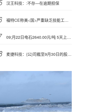
汉王科技：:不存—在逾期担保
福特CE
称美<国>严重缺乏技能工人，马斯克回应
09;月22日电石2640.00元/吨 5天上涨5.88%
麦捷科技：{公}司截至9月30日的股东户数.为53785户