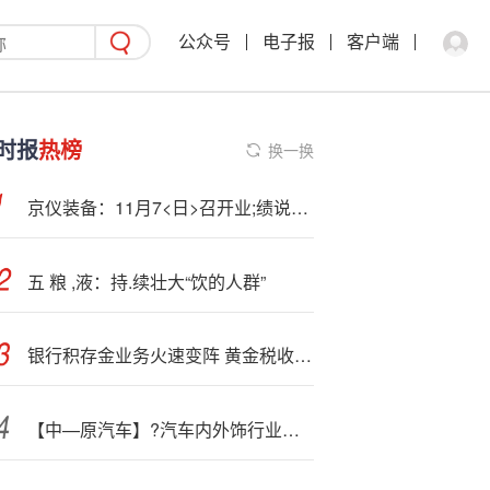
公众号
电子报
客户端
时报
热榜
换一换
京仪装备：11月7<日>召开业;绩说明会，投资者参与
五 粮 ,液：持.续壮大“饮的人群”
银行积存金业务火速变阵 黄金税收新政有:何影响？
【中—原汽车】?汽车内外饰行业专题：汽车内外饰行业发展概况与重点标的梳理