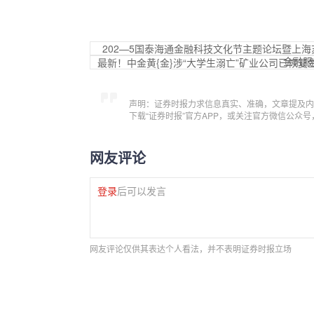
202—5国泰海通金融科技文化节主题论坛暨上海
金融服
最新！中金黄{金}涉“大学生溺亡”矿业公司已恢复
声明：证券时报力求信息真实、准确，文章提及内
下载“证券时报”官方APP，或关注官方微信公众
网友评论
登录
后可以发言
网友评论仅供其表达个人看法，并不表明证券时报立场