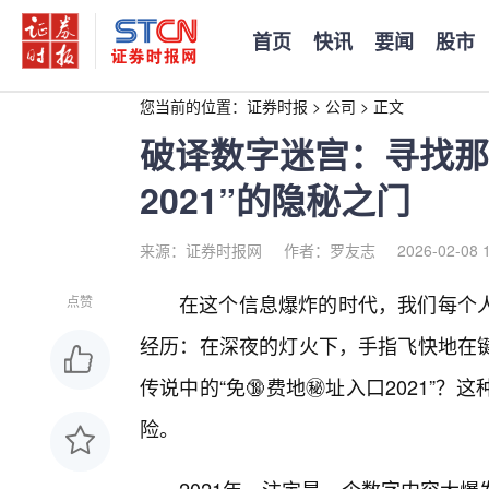
首页
快讯
要闻
股市
您当前的位置：
证券时报
>
公司
>
正文
破译数字迷宫：寻找那扇
2021”的隐秘之门
来源：证券时报网
作者：罗友志
2026-02-08 
在这个信息爆炸的时代，我们每个
点赞
经历：在深夜的灯火下，手指飞快地在
传说中的“免🔞费地㊙️址入口2021
险。